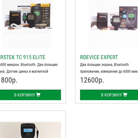
RSTEK TC 915 ELITE
RDEVICE EXPERT
6000 микрон. Bluetooth. Два больших
Два больших экрана, Bluetooth
ана. Датчик цинка и магнитной
приложение, измерение до 6000 мик
1800
р.
12600
р.
тлевки
Максимум функций для профессион
В КОРЗИНУ
В КОРЗИНУ