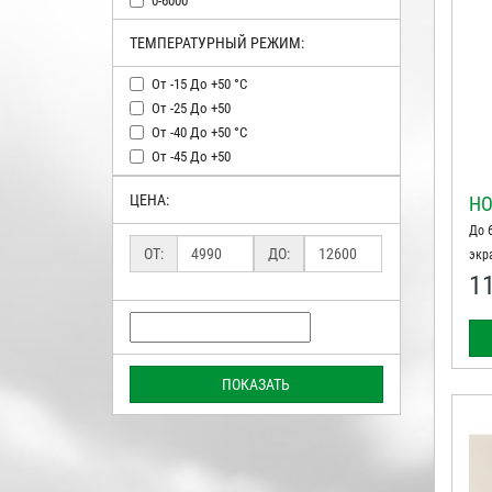
0-6000
ТЕМПЕРАТУРНЫЙ РЕЖИМ:
От -15 До +50 °c
От -25 До +50
От -40 До +50 °c
От -45 До +50
ЦЕНА:
HO
До 
ОТ:
ДО:
экр
1
шпа
ПОКАЗАТЬ