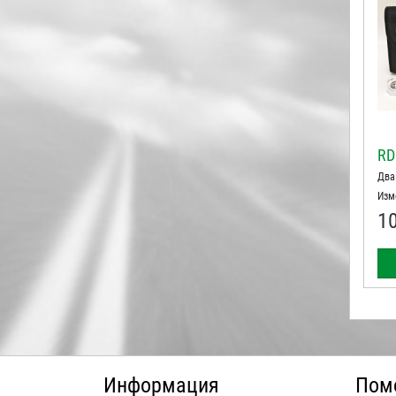
RD
Два
Изм
1
Информация
Пом