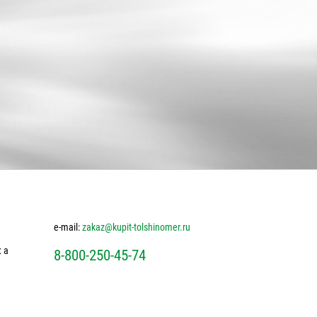
TRADE-IN АВТОДИЛЕРОВ
ВООРУЖЕН
ТОЛЩИНОМЕРАМИ
В нашу компанию часто обращаются
представители автосалонов самых
различных ...
ЧИТАТЬ
e-mail:
zakaz@kupit-tolshinomer.ru
 а
8-800-250-45-74