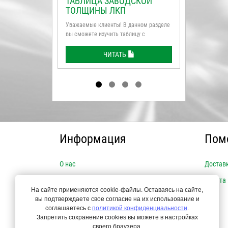
ТАБЛИЦА ЗАВОДСКОЙ
НОВИНК
ТОЛЩИНЫ ЛКП
HORSTE
Уважаемые клиенты! В данном разделе
Модель 2026
вы сможете изучить таблицу с
флагман ры
нормативными ...
ЧИТАТЬ
Информация
Пом
О нас
Достав
Новости
Оплата
На сайте применяются cookie-файлы. Оставаясь на сайте,
Популярные товары
вы подтверждаете свое согласие на их использование и
соглашаетесь с
политикой конфиденциальности
.
Запретить сохранение cookies вы можете в настройках
своего браузера.