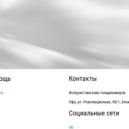
А 2026 ГОДА -
НОВИНКА - RDEVICE EXPERT
K TC 915 ELITE
 года Horstek TC 915 Elite -
Новинка! АБСОЛЮТНАЯ НОВИНКА 2026
нка профессиональных ...
года RDevice Expert - это флагман рынка
...
ЧИТАТЬ
ЧИТАТЬ
ощь
Контакты
ка
Интернет-магазин толщиномеров
Уфа, ул. Революционная, 98/1, блок
Социальные сети
VK